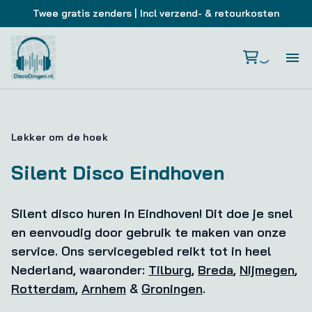
Twee gratis zenders
| Incl verzend- & retourkosten
Si
Si
Lekker om de hoek
Silent Disco Eindhoven
Si
Ho
Silent disco huren in Eindhoven! Dit doe je snel
en eenvoudig door gebruik te maken van onze
service. Ons servicegebied reikt tot in heel
Zak
Nederland, waaronder:
Tilburg
,
Breda
,
Nijmegen
,
Rotterdam
,
Arnhem
&
Groningen
.