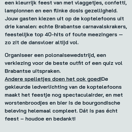
een kleurrijk feest van met vlaggetjes, confetti,
lampionnen en een flinke dosis gezelligheid.
Jouw gasten kiezen uit op de koptelefoons uit
drie kanalen: echte Brabantse carnavalskrakers,
feestelijke top 40-hits of foute meezingers —
zo zit de dansvloer altijd vol.
Organiseer een polonaisewedstrijd, een
verkiezing voor de beste outfit of een quiz vol
Brabantse uitspraken.
Andere spelletjes doen het ook goed!
De
gekleurde ledverlichting van de koptelefoons
maakt het feestje nog spectaculairder, en met
worstenbroodjes en bier is de bourgondische
beleving helemaal compleet.
Dát is pas écht
feest – houdoe en bedankt!