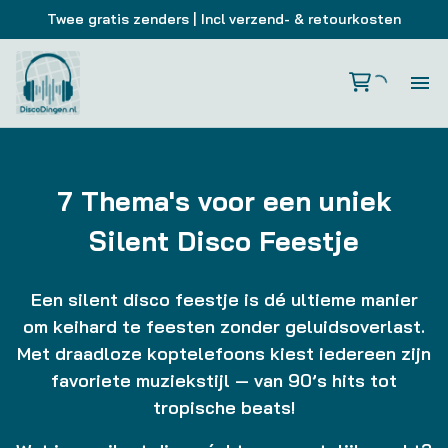
Twee gratis zenders
| Incl verzend- & retourkosten
Si
Si
7 Thema's voor een uniek
Silent Disco Feestje
Si
Een silent disco feestje is dé ultieme manier
Ho
om keihard te feesten zonder geluidsoverlast.
Met draadloze koptelefoons kiest iedereen zijn
Zak
favoriete muziekstijl — van 90’s hits tot
tropische beats!