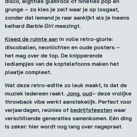
disco, eighties glamrock of nineties pop en
grunge – zo kies je zelf waar je op losgaat,
zonder dat iemand je raar aankijkt als je ineens
keihard
Barbie Girl
meezingt.
Kleed de ruimte aan
in volle retro-glorie:
discoballen, neonlichten en oude posters –
het mag over de top. De knipperende
ledlampjes van de koptelefoons maken het
plaatje compleet.
Wat deze retro-editie zo leuk maakt, is dat de
muziek iedereen raakt.
Jong
,
oud
– deze vrolijke
throwback vibe werkt aanstekelijk. Perfect voor
verjaardagen, reünies of
bedrijfsfeesten
waar
verschillende generaties samenkomen. Eén ding
is zeker: hier wordt nog lang over nagepraat.